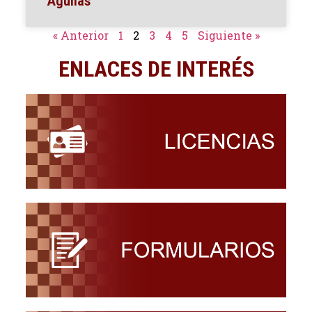
Águilas
« Anterior
1
2
3
4
5
Siguiente »
ENLACES DE INTERÉS