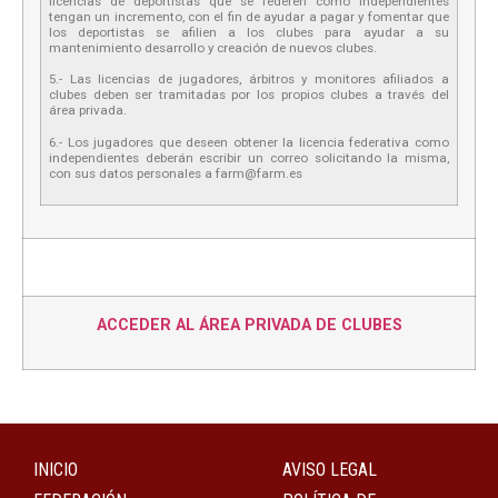
licencias de deportistas que se federen como independientes
tengan un incremento, con el fin de ayudar a pagar y fomentar que
los deportistas se afilien a los clubes para ayudar a su
mantenimiento desarrollo y creación de nuevos clubes.
5.- Las licencias de jugadores, árbitros y monitores afiliados a
clubes deben ser tramitadas por los propios clubes a través del
área privada.
6.- Los jugadores que deseen obtener la licencia federativa como
independientes deberán escribir un correo solicitando la misma,
con sus datos personales a farm@farm.es
ACCEDER AL ÁREA PRIVADA DE CLUBES
INICIO
AVISO LEGAL