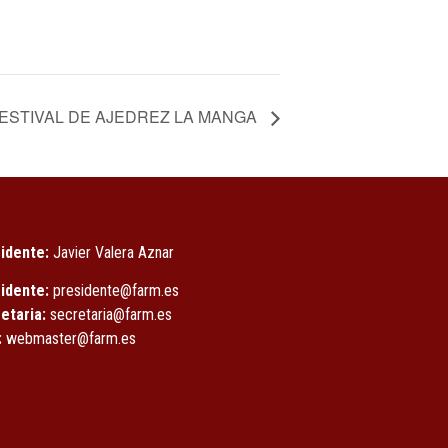
FESTIVAL DE AJEDREZ LA MANGA
idente:
Javier Valera Aznar
idente:
presidente@farm.es
etaria:
secretaria@farm.es
:
webmaster@farm.es