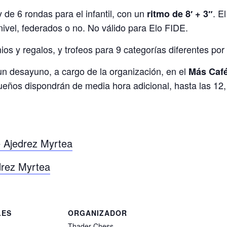
 de 6 rondas para el infantil, con un
. E
ritmo de 8′ + 3″
nivel, federados o no. No válido para Elo FIDE.
s y regalos, y trofeos para 9 categorías diferentes po
un desayuno, a cargo de la organización, en el
Más Caf
eños dispondrán de media hora adicional, hasta las 12,
e Ajedrez Myrtea
drez Myrtea
LES
ORGANIZADOR
Thader Chess