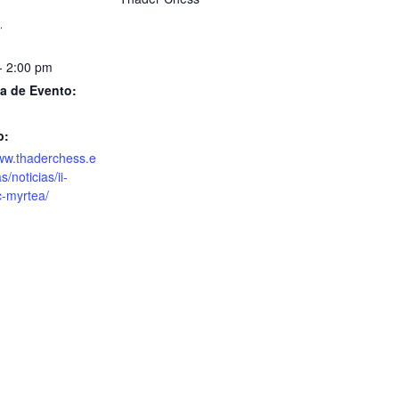
1
- 2:00 pm
a de Evento:
b:
www.thaderchess.e
s/noticias/ii-
c-myrtea/