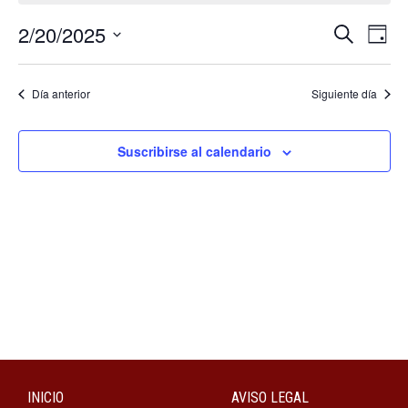
Nave
Na
2/20/2025
Buscar
Día
Selecciona
de
de
la
fecha.
vi
Día anterior
Siguiente día
búsq
de
y
Ev
Suscribirse al calendario
vista
de
Even
INICIO
AVISO LEGAL