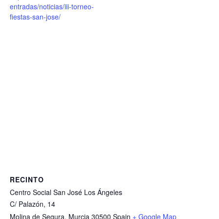
entradas/noticias/iii-torneo-
fiestas-san-jose/
RECINTO
Centro Social San José Los Ángeles
C/ Palazón, 14
Molina de Segura
,
Murcia
30500
Spain
+ Google Map