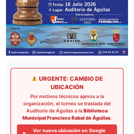
URGENTE: CAMBIO DE
UBICACIÓN
Por motivos técnicos ajenos a la
organización, el torneo se traslada del
Auditorio de Águilas a la
Biblioteca
Municipal Francisco Rabal de Águilas
.
Ver nueva ubicación en Google