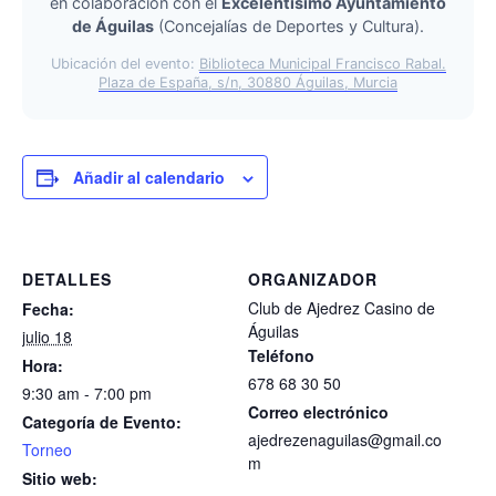
en colaboración con el
Excelentísimo Ayuntamiento
de Águilas
(Concejalías de Deportes y Cultura).
Ubicación del evento:
Biblioteca Municipal Francisco Rabal.
Plaza de España, s/n, 30880 Águilas, Murcia
Añadir al calendario
DETALLES
ORGANIZADOR
Club de Ajedrez Casino de
Fecha:
Águilas
julio 18
Teléfono
Hora:
678 68 30 50
9:30 am - 7:00 pm
Correo electrónico
Categoría de Evento:
ajedrezenaguilas@gmail.co
Torneo
m
Sitio web: