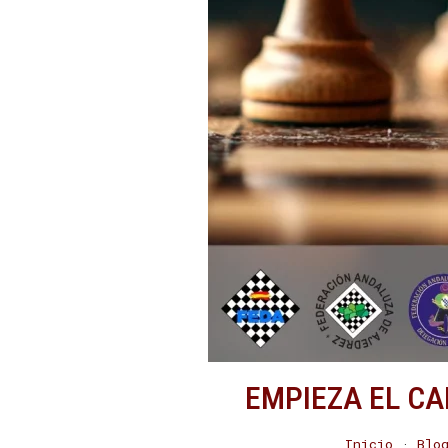
EMPIEZA EL C
Inicio
·
Blo