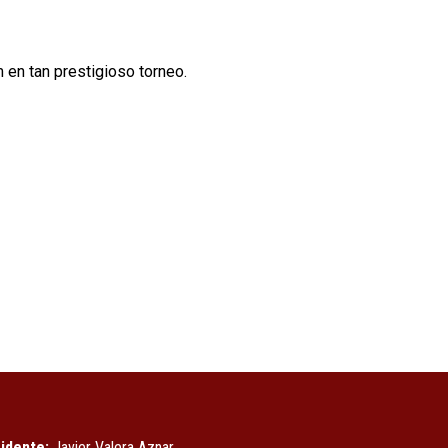
en tan prestigioso torneo.
idente:
Javier Valera Aznar