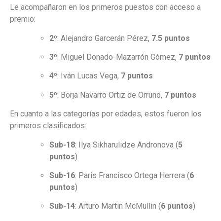
Le acompañaron en los primeros puestos con acceso a
premio:
2º
: Alejandro Garcerán Pérez,
7.5 puntos
3º
: Miguel Donado-Mazarrón Gómez,
7 puntos
4º
: Iván Lucas Vega,
7 puntos
5º
: Borja Navarro Ortiz de Orruno,
7 puntos
En cuanto a las categorías por edades, estos fueron los
primeros clasificados:
Sub-18
: Ilya Sikharulidze Andronova (
5
puntos
)
Sub-16
: Paris Francisco Ortega Herrera (
6
puntos
)
Sub-14
: Arturo Martin McMullin (
6 puntos
)