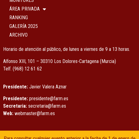
MONITORES
ÁREA PRIVADA
RANKING
GALERÍA 2025
ARCHIVO
Horario de atención al público, de lunes a viernes de 9 a 13 horas.
Alfonso XIII, 101 – 30310 Los Dolores-Cartagena (Murcia)
Tel
f.
(968) 12 61 62
Presidente:
Javier Valera Aznar
Presidente:
presidente@farm.es
Secretaria:
secretaria@farm.es
Web:
webmaster@farm.es
Para consultar cualquier evento anterior a la fecha de 1 de enero de