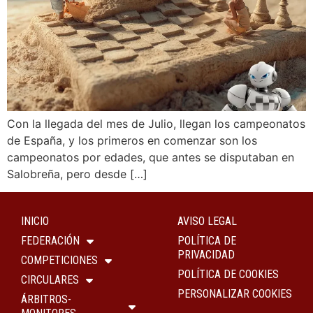
Con la llegada del mes de Julio, llegan los campeonatos
de España, y los primeros en comenzar son los
campeonatos por edades, que antes se disputaban en
Salobreña, pero desde […]
INICIO
AVISO LEGAL
FEDERACIÓN
POLÍTICA DE
PRIVACIDAD
COMPETICIONES
POLÍTICA DE COOKIES
CIRCULARES
PERSONALIZAR COOKIES
ÁRBITROS-